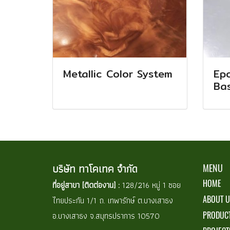
Metallic Color System
Ep
Ba
บริษัท ทาโคเทค จำกัด
MENU
HOME
ที่อยู่สาขา [ติดต่องาน] :
128/216 หมู่ 1 ซอย
ไทยประกัน 1/1 ถ. เทพารักษ์ ต.บางเสาธง
ABOUT U
อ.บางเสาธง จ.สมุทรปราการ 10570
PRODUCT