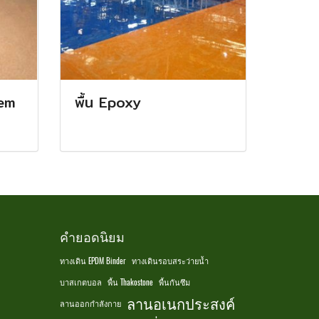
em
พื้น Epoxy
คำยอดนิยม
ทางเดิน EPDM Binder
ทางเดินรอบสระว่ายน้ำ
บาสเกตบอล
พื้น Thakostone
พื้นกันซึม
ลานอเนกประสงค์
ลานออกกำลังกาย