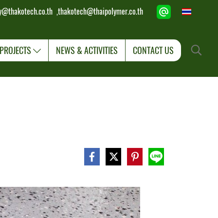
y@thakotech.co.th
,
thakotech@thaipolymer.co.th
TH
PROJECTS
NEWS & ACTIVITIES
CONTACT US