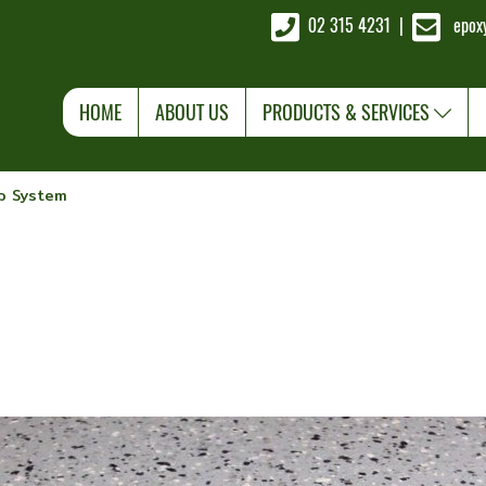
02 315 4231
|
epox
HOME
ABOUT US
PRODUCTS & SERVICES
ip System