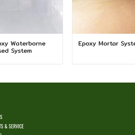
oxy Waterborne
Epoxy Mortar Syst
sed System
S
S & SERVICE