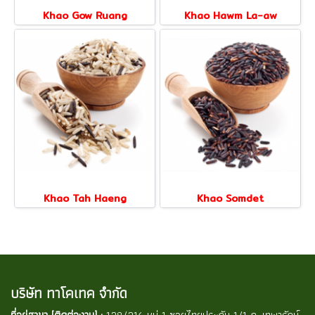
Khao Gow Ruang
Khao Hawm La-aw
Khao Tah Haeng
Khao Somdet
บริษัท ทาโคเทค จำกัด