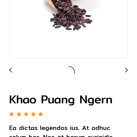
Khao Puang Ngern
Ea dictas legendos ius. At adhuc
solum has. Nec at harum euripidis,