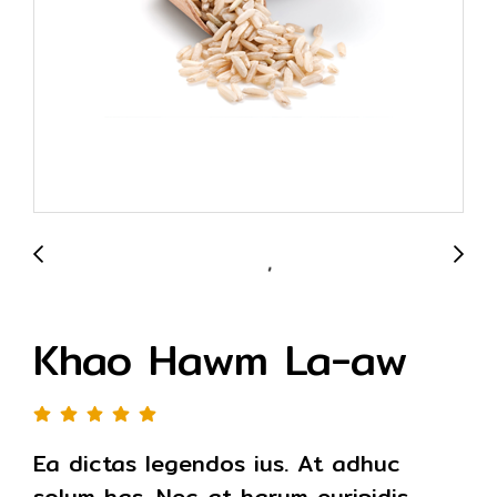
Khao Hawm La-aw
Ea dictas legendos ius. At adhuc
solum has. Nec at harum euripidis,